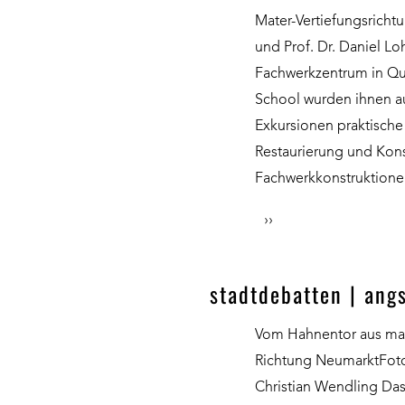
Mater-Vertiefungsricht
und Prof. Dr. Daniel 
Fachwerkzentrum in Qu
School wurden ihnen au
Exkursionen praktische
Restaurierung und Kons
Fachwerkkonstruktione
››
stadtdebatten | ang
Vom Hahnentor aus mac
Richtung NeumarktFotog
Christian Wendling Da