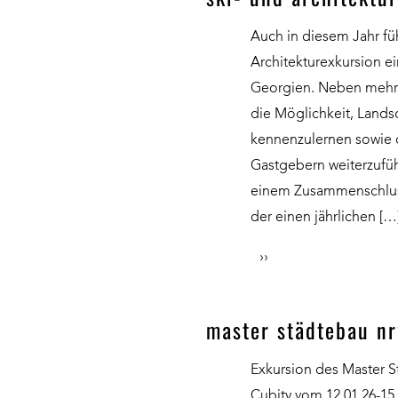
Auch in diesem Jahr fü
Architekturexkursion 
Georgien. Neben mehre
die Möglichkeit, Landsc
kennenzulernen sowie 
Gastgebern weiterzuführ
einem Zusammenschlus
der einen jährlichen […
››
master städtebau nr
Exkursion des Master S
Cubity vom 12.01.26-15