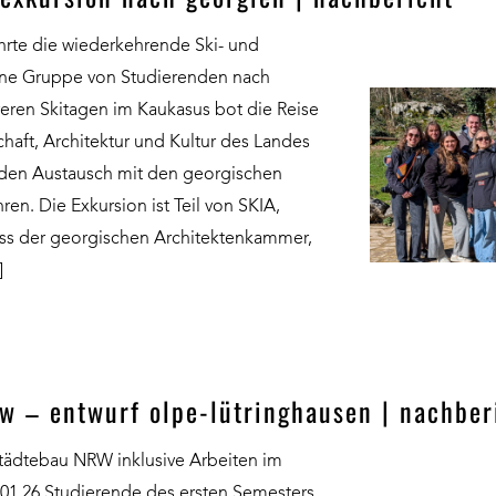
hrte die wiederkehrende Ski- und
eine Gruppe von Studierenden nach
ren Skitagen im Kaukasus bot die Reise
haft, Architektur und Kultur des Landes
den Austausch mit den georgischen
en. Die Exkursion ist Teil von SKIA,
s der georgischen Architektenkammer,
]
w – entwurf olpe-lütringhausen | nachber
tädtebau NRW inklusive Arbeiten im
.01.26 Studierende des ersten Semesters