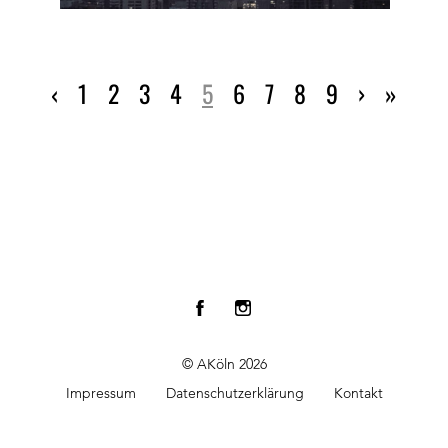
‹
1
2
3
4
5
6
7
8
9
›
»
© AKöln 2026
Impressum
Datenschutzerklärung
Kontakt