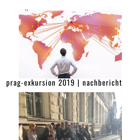
››
prag-exkursion 2019 | nachbericht
››