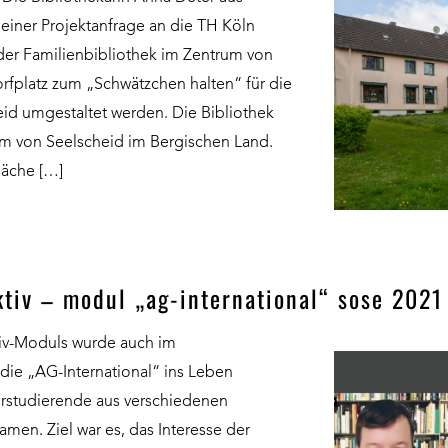
 einer Projektanfrage an die TH Köln
der Familienbibliothek im Zentrum von
orfplatz zum „Schwätzchen halten“ für die
id umgestaltet werden. Die Bibliothek
um von Seelscheid im Bergischen Land.
läche […]
ektiv – modul „ag-international“ sose 2021
iv-Moduls wurde auch im
ie „AG-International“ ins Leben
orstudierende aus verschiedenen
en. Ziel war es, das Interesse der