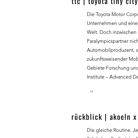
ttc | toyota tiny city
Die Toyota Motor Corpor
Unternehmen und einer
Welt. Doch inzwischen si
Paralympicspartner nich
Automobilproduzent, so
zukunftsweisender Mobil
Gebiete Forschung und 
Institute – Advanced D
››
rückblick | akoeln x
Die gleiche Routine. J