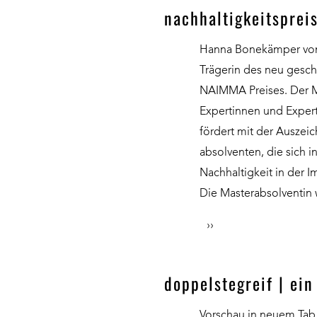
nachhaltigkeitspreis
Hanna Bonekämper von de
Trägerin des neu gesch
NAIMMA Preises. Der M
Expertinnen und Exper
fördert mit der Ausze
absolventen, die sich i
Nachhaltigkeit in der 
Die Masterabsolventin w
››
doppelstegreif | ei
Vorschau in neuem Tab 