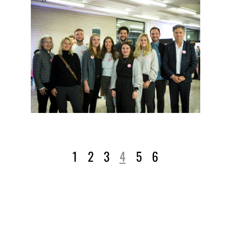
››
1
2
3
4
5
6