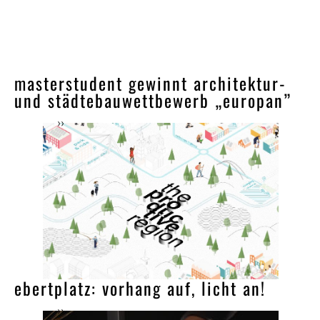
masterstudent gewinnt architektur-
und städtebauwettbewerb „europan”
››
ebertplatz: vorhang auf, licht an!
››