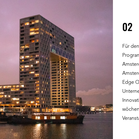
02
Für den
Progra
Amsterd
Amster
Edge O
Unterne
Innova
wöchent
Veranst