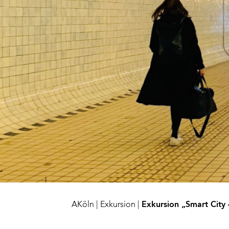
AKöln
|
Exkursion
|
Exkursion „Smart City