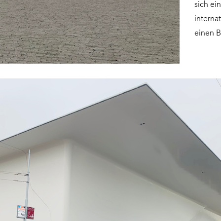
sich ei
interna
einen B