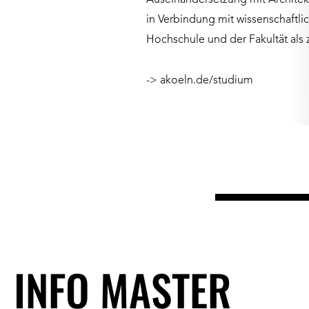
Auseinandersetzung mit Architekt
in Verbindung mit wissenschaftlic
Hochschule und der Fakultät als z
-> akoeln.de/studium
Viagra
Generika
enthält
Sildenafil,
das
zur
Behandlung
von
INFO MASTER
Erektionsstörungen
eingesetzt