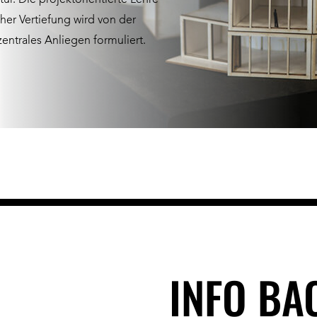
ur. Die projektorientierte Lehre
her Vertiefung wird von der
entrales Anliegen formuliert.
INFO BA