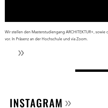
zum
besten
Preis
in
Deutschland.
Wir stellen den Masterstudiengang ARCHITEKTUR+, sowie 
vor. In Präsenz an der Hochschule und via Zoom.
INSTAGRAM