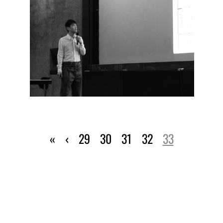
«
‹
29
30
31
32
33