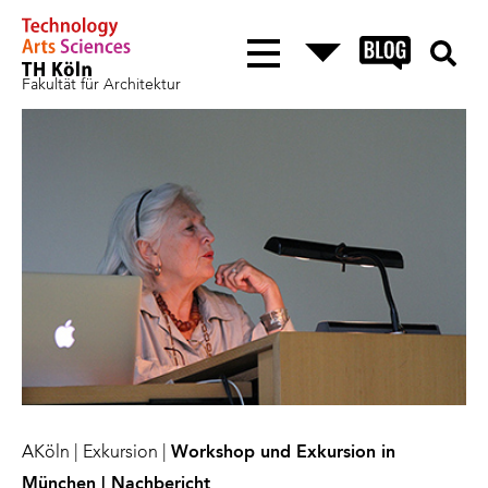
Fakultät für Architektur
AKöln
|
Exkursion
|
Workshop und Exkursion in
München | Nachbericht