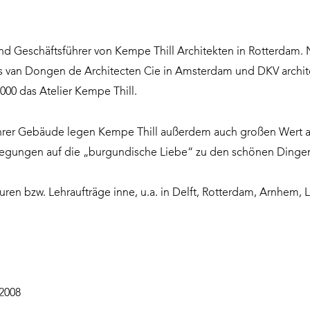
und Geschäftsführer von
Kempe Thill Architekten
in Rotterdam. 
its van Dongen de Architecten Cie in Amsterdam und DKV arch
00 das Atelier Kempe Thill.
rer Gebäude legen Kempe Thill außerdem auch großen Wert auf M
legungen auf die „burgundische Liebe“ zu den schönen Dingen 
suren bzw. Lehraufträge inne, u.a. in Delft, Rotterdam, Arnhem,
 2008