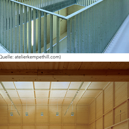
uelle: atelierkempethill.com)