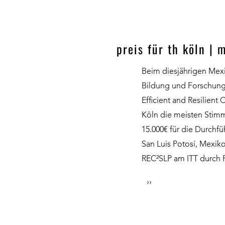
preis für th köln |
Beim diesjährigen Mex
Bildung und Forschung 
Efficient and Resilient 
Köln die meisten Stim
15.000€ für die Durchf
San Luis Potosí, Mexik
REC²SLP am ITT durch P
››