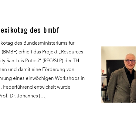
 mexikotag des bmbf
ikotag des Bundesministeriums für
(BMBF) erhielt das Projekt „Resources
City San Luis Potosí“ (REC²SLP) der TH
men und damit eine Förderung von
ührung eines einwöchigen Workshops in
o. Federführend entwickelt wurde
rof. Dr. Johannes […]