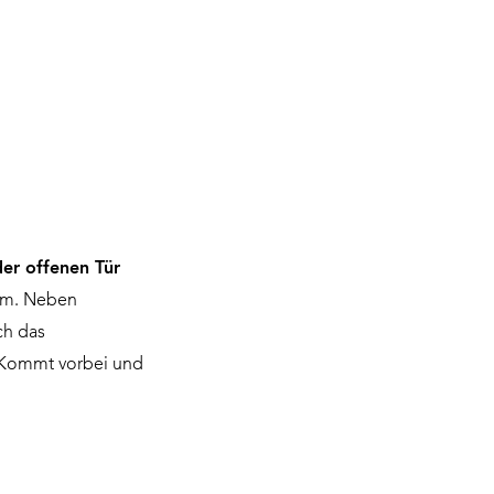
er offenen Tür
ium. Neben
ch das
. Kommt vorbei und