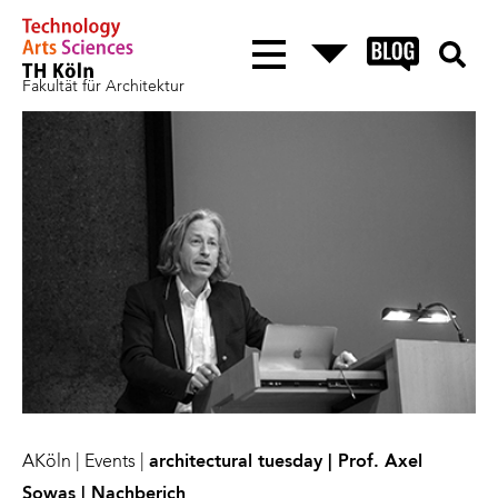
Fakultät für Architektur
AKöln
|
Events
|
architectural tuesday | Prof. Axel
Sowas | Nachberich