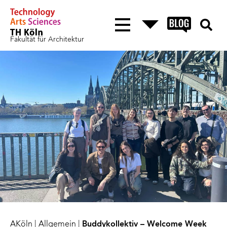
Fakultät für Architektur
AKöln
|
Allgemein
|
Buddykollektiv – Welcome Week